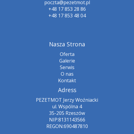
poczta@pezetmot.pl
+48 17 853 28 86
+48 17 853 48 04
Nasza Strona
Oferta
Galerie
Serwis
O nas
Kontakt
Adress
PEZETMOT Jerzy Woźniacki
ul. Wspólna 4
35-205 Rzeszów
NIP:8131143566
REGON:690487810