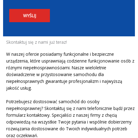
o
*
w
ś
i
c
WYŚLIJ
e
i
l
*
o
k
Skontaktuj się z nami już teraz!
r
o
W naszej ofercie posiadamy funkcjonalne i bezpieczne
t
urządzenia, które usprawniają codzienne funkcjonowanie osób z
n
różnymi niepełnosprawnościami. Nasze wieloletnie
y
doświadczenie w przystosowanie samochodu dla
*
niepełnosprawnych gwarantuje profesjonalizm i najwyższą
jakość usług.
Potrzebujesz dostosować samochód do osoby
niepełnosprawnej? Skontaktuj się z nami telefonicznie bądź przez
formularz kontaktowy. Specjaliści z naszej firmy z chęcią
odpowiedzą na wszystkie Twoje pytania i wspólnie dobierzemy
rozwiązania dostosowane do Twoich indywidualnych potrzeb
oraz oczekiwań.