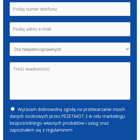
T
e
e
*
l
E
e
m
f
a
o
L
i
n
i
l
s
*
T
t
r
a
e
r
ś
o
ć
z
w
w
i
i
W
Wyrażam dobrowolną zgodę na przetwarzanie moich
a
j
y
danych osobowych przez PEZETMOT z w celu marketingu
d
a
b
bezpośredniego własnych produktów i usług oraz
o
n
ó
zapoznałem się z regulaminem
m
a
r