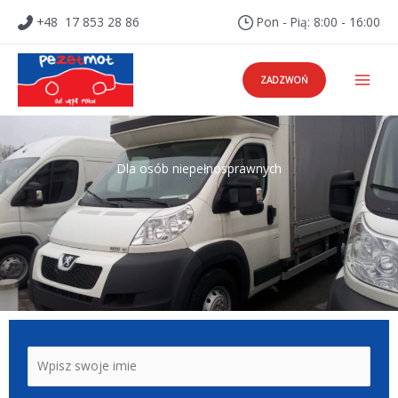
Przejdź
+48 17 853 28 86
Pon - Pią: 8:00 - 16:00
do
treści
ZADZWOŃ
Dla osób niepełnosprawnych
N
a
m